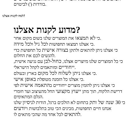
בודדות (') לביטוים.
למה לקנות אצלנו?
מדוע לקנות אצלנו?
לא תמצאו
את המוצרים שלנו בשום מקום אחר.
כי
כל גיל
כל מידה
.
כי אצלנו תמצאו תחפושות ל
ול
בצורה אישית
כי אצלנו ניתן להתאים ולתקן
כל תחפושת כדי
להגשים לכם את החלום.
כחול-לבן
כי כל המוצרים שלנו מיוצרים אצלנו,
עם נגיעה אישית,
ייחודיים
ומותאמים לקהל הישראלי.
ניתן לשלוח לכל מקום
בארץ ובעולם.
כי אצלנו
באופן אישי
.
כי אצלנו כל הזמנה מטופלת
התאמה אישית
כי אצלנו ניתן להזמין מוצרים ייחודיים ב
לפי
ייעוץ מקצועי
דרישת הלקוח, תוך מתן
החל מהעיצוב ועד חומרי
הגלם המתאימים.
30 שנה של ותק
ניסיון
כי
בתחום לא הולכים ברגל, הודות ל
שלנו
יודעים
אנחנו חיים תחפושות, מבינים הכי טוב בתלבושות ו
להתאים
לכל אחד מה שהכי מתאים לו.