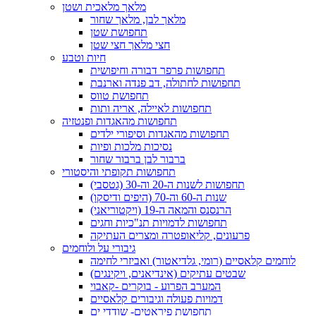
מלאך מלאכית ושטן
מלאך לבן, מלאך שחור
תחפושת שטן
חצי מלאך חצי שטן
חיות וטבע
תחפושות פרפר דבורה וחיפושית
תחפושות לחתולה, דב פנדה וארנבת
תחפושת טווס
תחפושות לאיילה, אריה ותות
תחפושות מהאגדות ופנטזיה
תחפושות מהאגדות וסיפורי ילדים
נסיכות מלכות ופיות
ברבור לבן ברבור שחור
תחפושות תקופתי והיסטורי
תחפושות לשנות ה-20 וה-30 (גטסבי)
שנות ה-60 וה-70 (היפים ודיסקו)
הרנסנס והמאה ה-19 (ויקטוריאני)
תחפושות לדמויות תנ"כיות וחגים
פרעונים, קליאופטרה ומצרים העתיקה
גיבורי על ולוחמים
לוחמים קלאסיים (רומי, גלדיאטור) ואביזרי לחימה
שבטים עתיקים (אינדיאנים, ויקינגים)
המערב הפרוע - בוקרים -קאבוי
דמויות פעולה וגיבורים קלאסיים
תחפושת פיראטים- שודדי ים