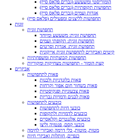
הומוריסטי ומשעשע (גברים פלאס סייז)
תחפושות תקופתיות (גברים פלאס סייז)
אגדות ועמים (גברים פלאס סייז)
תחפושות לליצנים ומפעילים (פלאס סייז)
זוגות
תחפושת זוגית
תחפושת זוגית: משעשע ומיוחד
תחפושת זוגית: תקופתי ועמים
תחפושת זוגית: אגדות וסרטים
קיטים ואביזרים לתחפושת זוגית אייקונית
תחפושות קבוצתיות ומשפחתיות
קצת הומור - תחפושות מצחיקות ומקוריות
אביזרים
פאות לתחפושות
פאות בלונדניות ולבנות
פאות בשחור חום אפור וקרחות
פאות צבעוניות ופנקיסטיות
פאות לבנים ודמויות גבריות
כובעים לתחפושות
כובעי חיות לתחפושות
כובעים לדמויות ולתקופות
כובעים אלגנטיים וקלאסיים
כובעי קסם, פנטזיה וליצן
מטות, מוטות, כלי דרמה ואביזרי לחימה
כנפיים, חותלות ואביזרי חיות