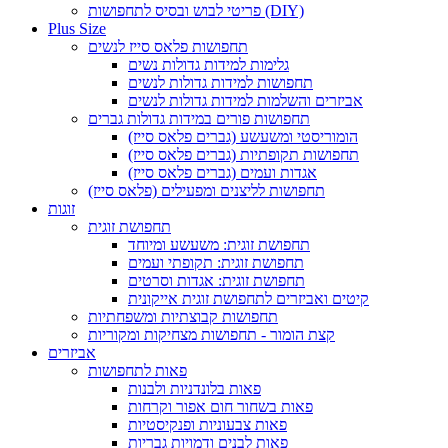
פריטי לבוש ובסיס לתחפושות (DIY)
Plus Size
תחפושות פלאס סייז לנשים
גלימות למידות גדולות נשים
תחפושות למידות גדולות לנשים
אביזרים והשלמות למידות גדולות לנשים
תחפושות פורים במידות גדולות גברים
הומוריסטי ומשעשע (גברים פלאס סייז)
תחפושות תקופתיות (גברים פלאס סייז)
אגדות ועמים (גברים פלאס סייז)
תחפושות לליצנים ומפעילים (פלאס סייז)
זוגות
תחפושת זוגית
תחפושת זוגית: משעשע ומיוחד
תחפושת זוגית: תקופתי ועמים
תחפושת זוגית: אגדות וסרטים
קיטים ואביזרים לתחפושת זוגית אייקונית
תחפושות קבוצתיות ומשפחתיות
קצת הומור - תחפושות מצחיקות ומקוריות
אביזרים
פאות לתחפושות
פאות בלונדניות ולבנות
פאות בשחור חום אפור וקרחות
פאות צבעוניות ופנקיסטיות
פאות לבנים ודמויות גבריות