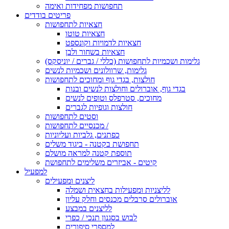
תחפושות מפחידות ואימה
פריטים בודדים
חצאיות לתחפושות
חצאיות טוטו
חצאיות לדמויות וקונספט
חצאיות בשחור ולבן
גלימות ושכמיות לתחפושות (כללי / גברים / יוניסקס)
גלימות, שרוולונים ושכמיות לנשים
חולצות, בגדי גוף ומחוכים לתחפושות
בגדי גוף, אוברולים וחולצות לנשים ובנות
מחוכים, סטרפלס וטופים לנשים
חולצות וגופיות לגברים
וסטים לתחפושות
מכנסיים לתחפושות /
כפתנים, גלביות ועליוניות
תחפושת בקטנה - ביגוד משלים
תוספת קטנה למראה מושלם
קיטים - אביזרים משלימים לתחפושת
למפעיל
ליצנים ומפעילים
לליצניות ומפעילות בחצאית ושמלה
אוברולים סרבלים מכנסים וחלק עליון
לליצנים במבצע
לבוש בסגנון תנכי / כפרי
למספרי סיפורים