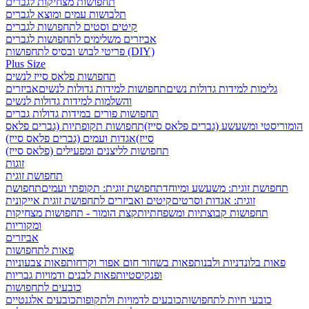
תחפושות מצחיקות לגברים
תלבושות עמים ומוצא לגברים
קיטים וסטים לתחפושות לגברים
אביזרים משלימים לתחפושות לגברים
פריטי לבוש ובסיס לתחפושות (DIY)
Plus Size
תחפושות פלאס סייז לנשים
גלימות למידות גדולות נשים
תחפושות למידות גדולות לנשים
אביזרים
והשלמות למידות גדולות לנשים
תחפושות פורים במידות גדולות גברים
הומוריסטי ומשעשע (גברים פלאס סייז)
תחפושות תקופתיות (גברים פלאס
סייז)
אגדות ועמים (גברים פלאס סייז)
תחפושות לליצנים ומפעילים (פלאס סייז)
זוגות
תחפושת זוגית
תחפושת זוגית: משעשע ומיוחד
תחפושת זוגית: תקופתי ועמים
תחפושת
זוגית: אגדות וסרטים
קיטים ואביזרים לתחפושת זוגית אייקונית
תחפושות קבוצתיות ומשפחתיות
קצת הומור - תחפושות מצחיקות
ומקוריות
אביזרים
פאות לתחפושות
פאות בלונדניות ולבנות
פאות בשחור חום אפור וקרחות
פאות צבעוניות
ופנקיסטיות
פאות לבנים ודמויות גבריות
כובעים לתחפושות
כובעי חיות לתחפושות
כובעים לדמויות ולתקופות
כובעים אלגנטיים