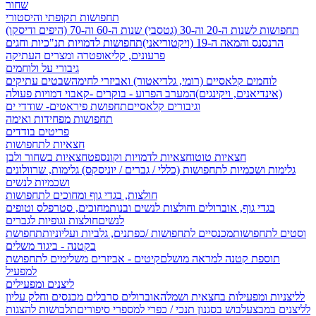
שחור
תחפושות תקופתי והיסטורי
תחפושות לשנות ה-20 וה-30 (גטסבי)
שנות ה-60 וה-70 (היפים ודיסקו)
הרנסנס והמאה ה-19 (ויקטוריאני)
תחפושות לדמויות תנ"כיות וחגים
פרעונים, קליאופטרה ומצרים העתיקה
גיבורי על ולוחמים
לוחמים קלאסיים (רומי, גלדיאטור) ואביזרי לחימה
שבטים עתיקים
(אינדיאנים, ויקינגים)
המערב הפרוע - בוקרים -קאבוי
דמויות פעולה
וגיבורים קלאסיים
תחפושת פיראטים- שודדי ים
תחפושות מפחידות ואימה
פריטים בודדים
חצאיות לתחפושות
חצאיות טוטו
חצאיות לדמויות וקונספט
חצאיות בשחור ולבן
גלימות ושכמיות לתחפושות (כללי / גברים / יוניסקס)
גלימות, שרוולונים
ושכמיות לנשים
חולצות, בגדי גוף ומחוכים לתחפושות
בגדי גוף, אוברולים וחולצות לנשים ובנות
מחוכים, סטרפלס וטופים
לנשים
חולצות וגופיות לגברים
וסטים לתחפושות
מכנסיים לתחפושות /
כפתנים, גלביות ועליוניות
תחפושת
בקטנה - ביגוד משלים
תוספת קטנה למראה מושלם
קיטים - אביזרים משלימים לתחפושת
למפעיל
ליצנים ומפעילים
לליצניות ומפעילות בחצאית ושמלה
אוברולים סרבלים מכנסים וחלק עליון
לליצנים במבצע
לבוש בסגנון תנכי / כפרי
למספרי סיפורים
תלבושות להצגות