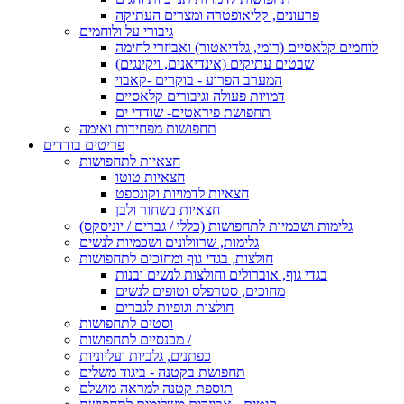
פרעונים, קליאופטרה ומצרים העתיקה
גיבורי על ולוחמים
לוחמים קלאסיים (רומי, גלדיאטור) ואביזרי לחימה
שבטים עתיקים (אינדיאנים, ויקינגים)
המערב הפרוע - בוקרים -קאבוי
דמויות פעולה וגיבורים קלאסיים
תחפושת פיראטים- שודדי ים
תחפושות מפחידות ואימה
פריטים בודדים
חצאיות לתחפושות
חצאיות טוטו
חצאיות לדמויות וקונספט
חצאיות בשחור ולבן
גלימות ושכמיות לתחפושות (כללי / גברים / יוניסקס)
גלימות, שרוולונים ושכמיות לנשים
חולצות, בגדי גוף ומחוכים לתחפושות
בגדי גוף, אוברולים וחולצות לנשים ובנות
מחוכים, סטרפלס וטופים לנשים
חולצות וגופיות לגברים
וסטים לתחפושות
מכנסיים לתחפושות /
כפתנים, גלביות ועליוניות
תחפושת בקטנה - ביגוד משלים
תוספת קטנה למראה מושלם