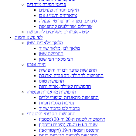
פריטי תפירה מיוחדים
תיקים חגורות וצעיפים
צווארונים ודגמי ג'אבו
סינרים, בטן הריון ופריטי הפעלה
שרוולים ושרוולונים לתחפושת
קיט - אביזרים משלימים לתחפושת
לפי נושא ודמות
מלאך מלאכית ושטן
מלאך לבן, מלאך שחור
תחפושת שטן
חצי מלאך חצי שטן
חיות וטבע
תחפושות פרפר דבורה וחיפושית
תחפושות לחתולה, דב פנדה וארנבת
תחפושת טווס
תחפושות לאיילה, אריה ותות
תחפושות מהאגדות ופנטזיה
תחפושות מהאגדות וסיפורי ילדים
נסיכות מלכות ופיות
ברבור לבן ברבור שחור
תחפושות תקופתי והיסטורי
תחפושות לשנות ה-20 וה-30 (גטסבי)
שנות ה-60 וה-70 (היפים ודיסקו)
הרנסנס והמאה ה-19 (ויקטוריאני)
תחפושות לדמויות תנ"כיות וחגים