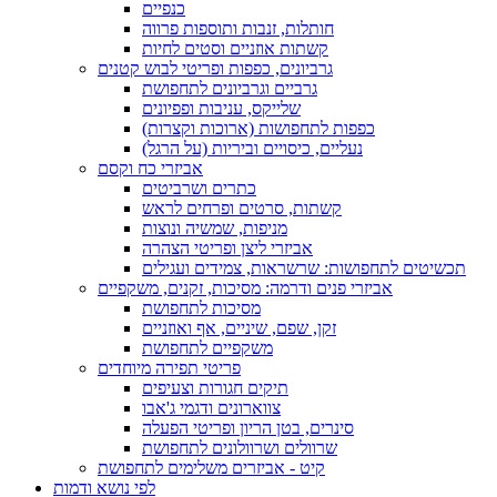
כנפיים
חותלות, זנבות ותוספות פרווה
קשתות אוזניים וסטים לחיות
גרביונים, כפפות ופריטי לבוש קטנים
גרביים וגרביונים לתחפושת
שלייקס, עניבות ופפיונים
כפפות לתחפושות (ארוכות וקצרות)
נעליים, כיסויים וביריות (על הרגל)
אביזרי כח וקסם
כתרים ושרביטים
קשתות, סרטים ופרחים לראש
מניפות, שמשיה ונוצות
אביזרי ליצן ופריטי הצהרה
תכשיטים לתחפושות: שרשראות, צמידים ועגילים
אביזרי פנים ודרמה: מסיכות, זקנים, משקפיים
מסיכות לתחפושת
זקן, שפם, שיניים, אף ואוזניים
משקפיים לתחפושת
פריטי תפירה מיוחדים
תיקים חגורות וצעיפים
צווארונים ודגמי ג'אבו
סינרים, בטן הריון ופריטי הפעלה
שרוולים ושרוולונים לתחפושת
קיט - אביזרים משלימים לתחפושת
לפי נושא ודמות