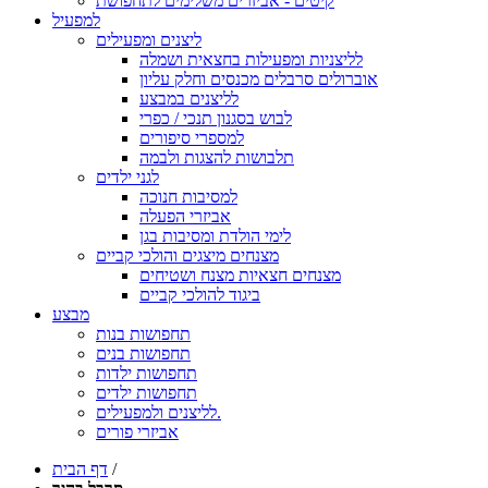
קיטים - אביזרים משלימים לתחפושת
למפעיל
ליצנים ומפעילים
לליצניות ומפעילות בחצאית ושמלה
אוברולים סרבלים מכנסים וחלק עליון
לליצנים במבצע
לבוש בסגנון תנכי / כפרי
למספרי סיפורים
תלבושות להצגות ולבמה
לגני ילדים
למסיבות חנוכה
אביזרי הפעלה
לימי הולדת ומסיבות בגן
מצנחים מיצגים והולכי קביים
מצנחים חצאיות מצנח ושטיחים
ביגוד להולכי קביים
מבצע
תחפושות בנות
תחפושות בנים
תחפושות ילדות
תחפושות ילדים
לליצנים ולמפעילים.
אביזרי פורים
/
דף הבית