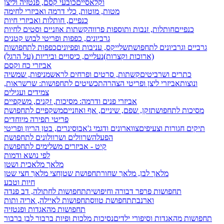
וקלאסיים
כובעי קסם, פנטזיה וליצן
מטות, מוטות, כלי דרמה ואביזרי לחימה
כנפיים, חותלות ואביזרי חיות
כנפיים
חותלות, זנבות ותוספות פרווה
קשתות אוזניים וסטים לחיות
גרביונים, כפפות ופריטי לבוש קטנים
גרביים וגרביונים לתחפושת
שלייקס, עניבות ופפיונים
כפפות לתחפושות
(ארוכות וקצרות)
נעליים, כיסויים וביריות (על הרגל)
אביזרי כח וקסם
כתרים ושרביטים
קשתות, סרטים ופרחים לראש
מניפות, שמשיה
ונוצות
אביזרי ליצן ופריטי הצהרה
תכשיטים לתחפושות: שרשראות,
צמידים ועגילים
אביזרי פנים ודרמה: מסיכות, זקנים, משקפיים
מסיכות לתחפושת
זקן, שפם, שיניים, אף ואוזניים
משקפיים לתחפושת
פריטי תפירה מיוחדים
תיקים חגורות וצעיפים
צווארונים ודגמי ג'אבו
סינרים, בטן הריון ופריטי
הפעלה
שרוולים ושרוולונים לתחפושת
קיט - אביזרים משלימים לתחפושת
לפי נושא ודמות
מלאך מלאכית ושטן
מלאך לבן, מלאך שחור
תחפושת שטן
חצי מלאך חצי שטן
חיות וטבע
תחפושות פרפר דבורה וחיפושית
תחפושות לחתולה, דב פנדה
וארנבת
תחפושת טווס
תחפושות לאיילה, אריה ותות
תחפושות מהאגדות ופנטזיה
תחפושות מהאגדות וסיפורי ילדים
נסיכות מלכות ופיות
ברבור לבן ברבור